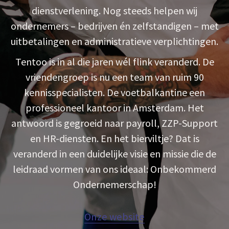
dienstverlening. Nog steeds helpen wij
ondernemers – bedrijven én zelfstandigen – met
uitbetalingen en administratieve verplichtingen.
Tentoo is in al die jaren wél flink veranderd. De
vriendengroep is nu een team van ruim 90
kennisspecialisten. De voetbalkantine een
professioneel kantoor in Amsterdam. Het
antwoord is gegroeid naar payroll, ZZP-Support
en HR-diensten. En het bierviltje? Dat is
veranderd in een duidelijke visie en missie die de
leidraad vormen van ons ideaal: Onbekommerd
Ondernemerschap!
Onze website