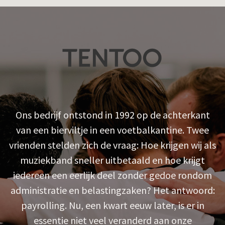
Ons bedrijf ontstond in 1992 op de achterkant
van een bierviltje in een voetbalkantine. Twee
vrienden stelden zich de vraag: Hoe krijgen wij als
muziekband sneller uitbetaald en hoe krijgt
iedereen een eerlijk deel zonder gedoe rondom
administratie en belastingzaken? Het antwoord:
payrolling. Nu, een kwart eeuw later, is er in
essentie niet veel veranderd aan onze